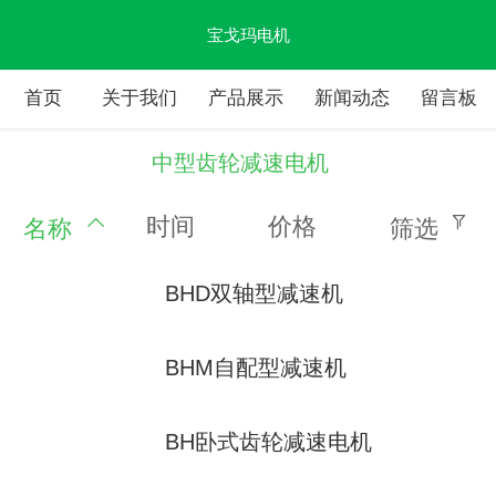
宝戈玛电机
首页
关于我们
产品展示
新闻动态
留言板
中型齿轮减速电机
时间
价格
名称
筛选
BHD双轴型减速机
BHM自配型减速机
BH卧式齿轮减速电机